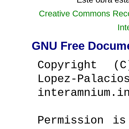
Creative Commons Recon
Int
GNU Free Docume
Copyright (
Lopez-P
interamnium.i
Permission is