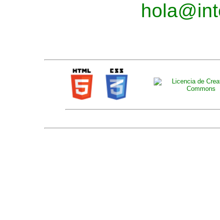
hola@int